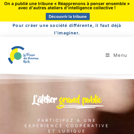
On a publié une tribune « Réapprenons à penser ensemble »
avec d'autres ateliers d'intelligence collective !
Découvrir la tribune
Pour créer une société différente, il faut déjà
l'imaginer.
Menu
L'atelier
grand public
PARTICIPEZ A UNE
EXPERIENCE COOPÉRATIVE
ET LUDIQUE