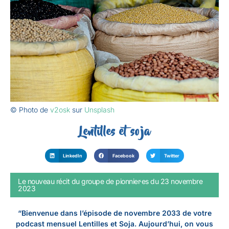
© Photo de
v2osk
sur
Unsplash
Lentilles et soja
LinkedIn
Facebook
Twitter
Le nouveau récit du groupe de pionnier·es du 23 novembre
2023
“
Bienvenue dans l’épisode de novembre 2033 de votre
podcast mensuel Lentilles et Soja. Aujourd’hui, on vous