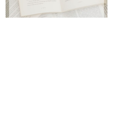
LES NOUVEAUX RÉCITS
/
TRANSPORTS & VOYAGES
Un Dim’anche sans voiture